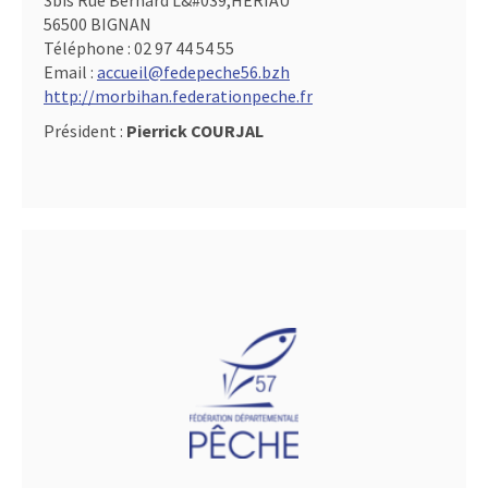
3bis Rue Bernard L&#039,HERIAU
56500 BIGNAN
Téléphone :
02 97 44 54 55
Email :
accueil@fedepeche56.bzh
http://morbihan.federationpeche.fr
Président :
Pierrick COURJAL