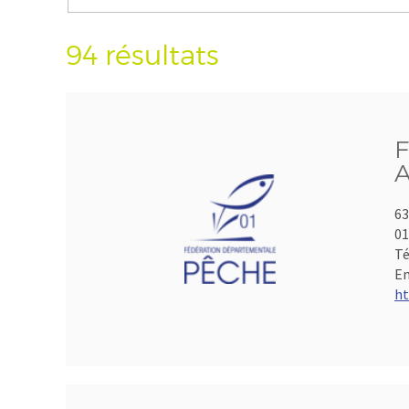
94 résultats
F
A
63
01
Té
Em
ht