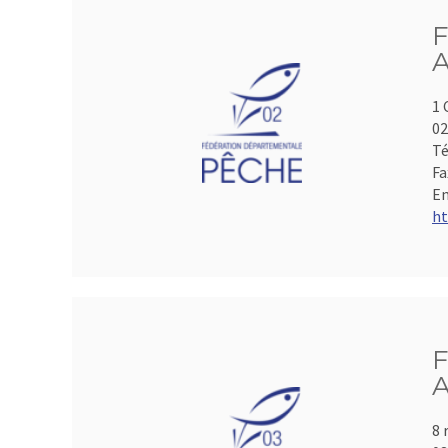
F
A
1 
0
Té
Fa
Em
ht
F
A
8 