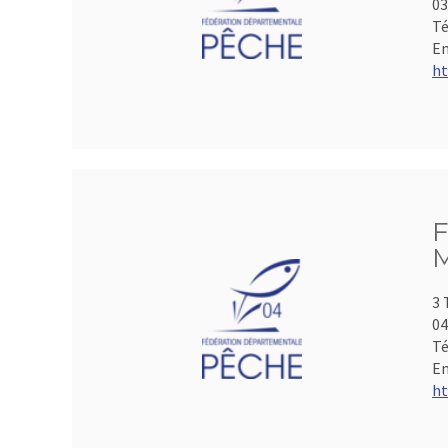
0
Té
Em
ht
F
M
3 
04
Té
Em
ht