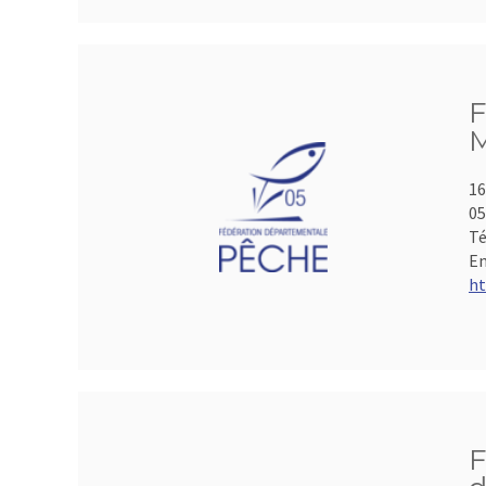
F
M
16
05
Té
Em
ht
F