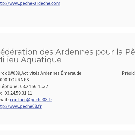
tp://www.peche-ardeche.com
édération des Ardennes pour la Pê
ilieu Aquatique
rc d&#039,Activités Ardennes Émeraude
Présid
8090 TOURNES
léphone :
03.24.56.41.32
x :
03.24.59.31.11
ail :
contact@peche08.fr
tp://www.peche08.fr