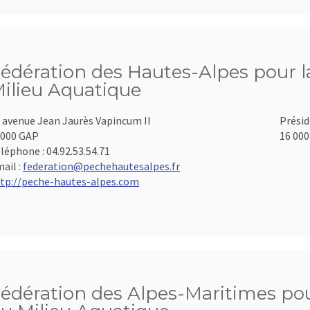
édération des Hautes-Alpes pour la
ilieu Aquatique
 avenue Jean Jaurès Vapincum II
Présid
000 GAP
16 000
léphone :
04.92.53.54.71
ail :
federation@pechehautesalpes.fr
tp://peche-hautes-alpes.com
édération des Alpes-Maritimes pour