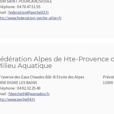
3500 SAINT POURCAIN/SIOULE
léphone :
04.70.47.51.55
ail :
federation@peche03.fr
tp://www.federation-peche-allier.fr
édération Alpes de Hte-Provence d
ilieu Aquatique
Traverse des Eaux Chaudes Bât-B Etoile des Alpes
Présid
000 DIGNE LES BAINS
11000 
léphone :
04.92.32.25.40
ail :
fdpeche04@wanadoo.fr
tp://www.peche04.fr