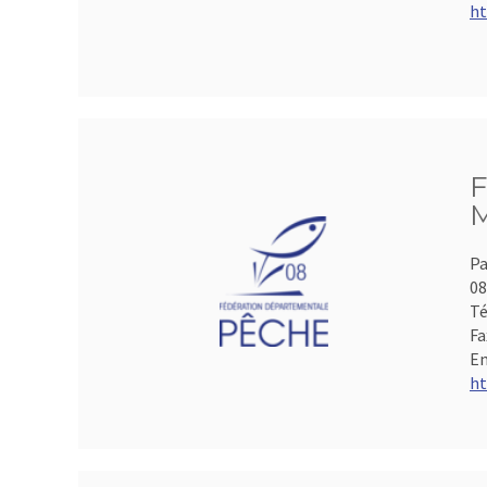
ht
F
M
Pa
0
Té
Fa
Em
ht