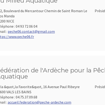
u Milieu Aquatique
2, Boulevard du Mercantour Chemin de Saint Roman Le
Présid
os Manda
200 NICE
léphone :
04 93 72 06 04
ail :
peche06.contact@gmail.com
tps://www.peche06.fr
édération de l'Ardèche pour la Pêch
quatique
lla &quot,la Favorite&quot, 16 Avenue Paul Ribeyre
Présid
600 VALS LES BAINS
léphone :
04.75.37.09.68
ail :
accueil.federation@peche-ardeche.com