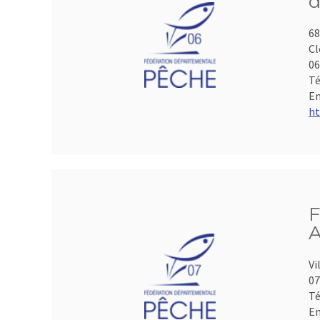
d
68
Cl
06
Té
Em
ht
F
A
Vi
07
Té
Em