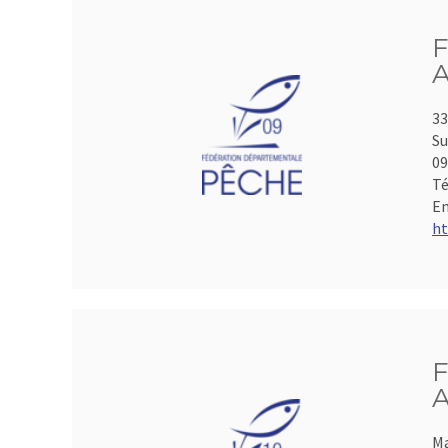
F
A
33
Su
0
Té
Em
ht
F
A
Ma