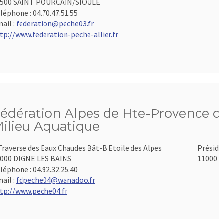
3500 SAINT POURCAIN/SIOULE
léphone :
04.70.47.51.55
ail :
federation@peche03.fr
tp://www.federation-peche-allier.fr
édération Alpes de Hte-Provence d
ilieu Aquatique
Traverse des Eaux Chaudes Bât-B Etoile des Alpes
Présid
000 DIGNE LES BAINS
11000 
léphone :
04.92.32.25.40
ail :
fdpeche04@wanadoo.fr
tp://www.peche04.fr