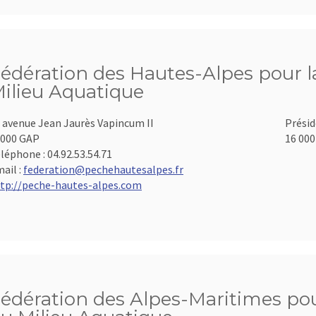
édération des Hautes-Alpes pour la
ilieu Aquatique
 avenue Jean Jaurès Vapincum II
Présid
000 GAP
16 000
léphone :
04.92.53.54.71
ail :
federation@pechehautesalpes.fr
tp://peche-hautes-alpes.com
édération des Alpes-Maritimes pour