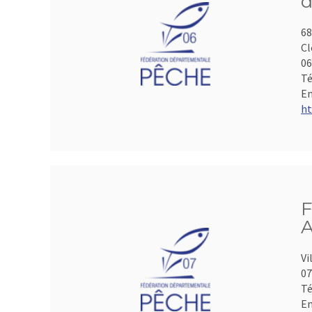
d
68
Cl
06
Té
Em
ht
F
A
Vi
07
Té
Em