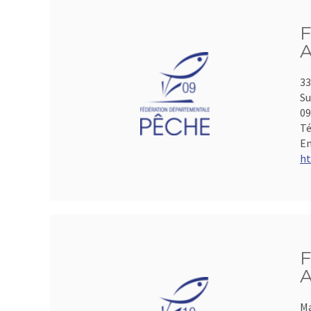
F
A
33
Su
0
Té
Em
ht
F
A
Ma