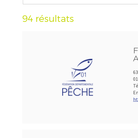
94 résultats
F
A
63
01
Té
Em
ht