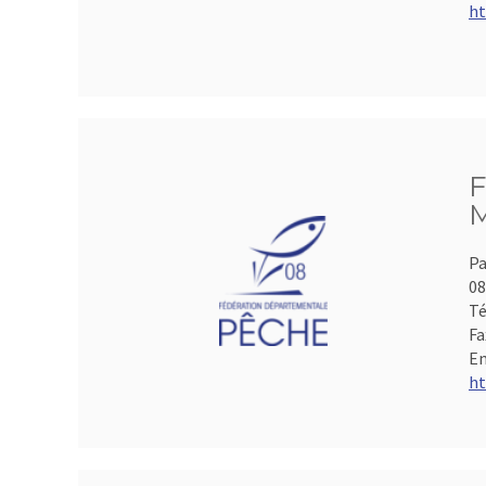
ht
F
M
Pa
0
Té
Fa
Em
ht