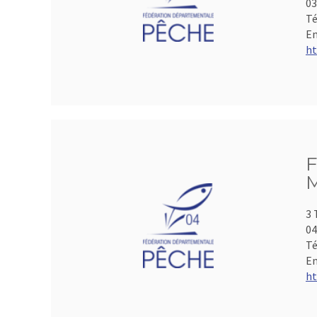
0
Té
Em
ht
F
M
3 
04
Té
Em
ht