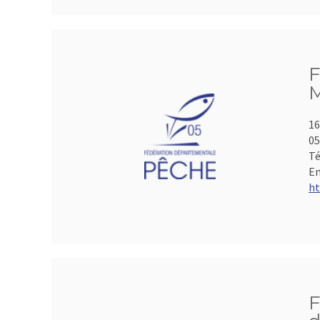
F
M
16
05
Té
Em
ht
F