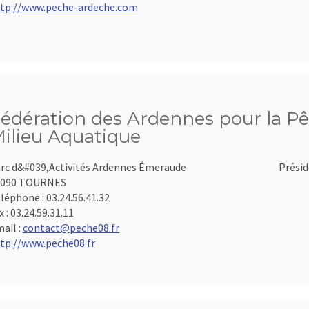
tp://www.peche-ardeche.com
édération des Ardennes pour la Pê
ilieu Aquatique
rc d&#039,Activités Ardennes Émeraude
Présid
8090 TOURNES
léphone :
03.24.56.41.32
x :
03.24.59.31.11
ail :
contact@peche08.fr
tp://www.peche08.fr