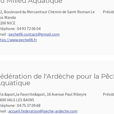
u Milieu Aquatique
2, Boulevard du Mercantour Chemin de Saint Roman Le
Présid
os Manda
200 NICE
léphone :
04 93 72 06 04
ail :
peche06.contact@gmail.com
tps://www.peche06.fr
édération de l'Ardèche pour la Pêch
quatique
lla &quot,la Favorite&quot, 16 Avenue Paul Ribeyre
Présid
600 VALS LES BAINS
léphone :
04.75.37.09.68
ail :
accueil.federation@peche-ardeche.com