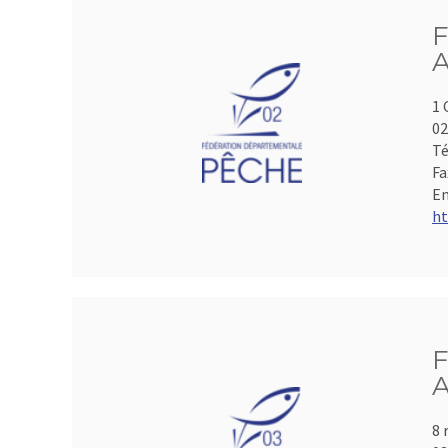
F
A
1 
0
Té
Fa
Em
ht
F
A
8 