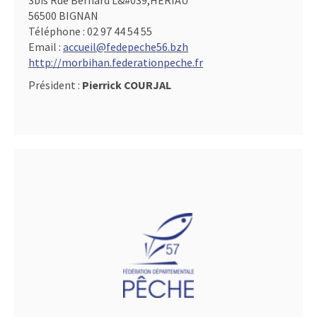
3bis Rue Bernard L&#039,HERIAU
56500 BIGNAN
Téléphone :
02 97 44 54 55
Email :
accueil@fedepeche56.bzh
http://morbihan.federationpeche.fr
Président :
Pierrick COURJAL