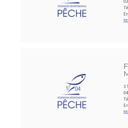
0
Té
Em
ht
F
M
3 
04
Té
Em
ht