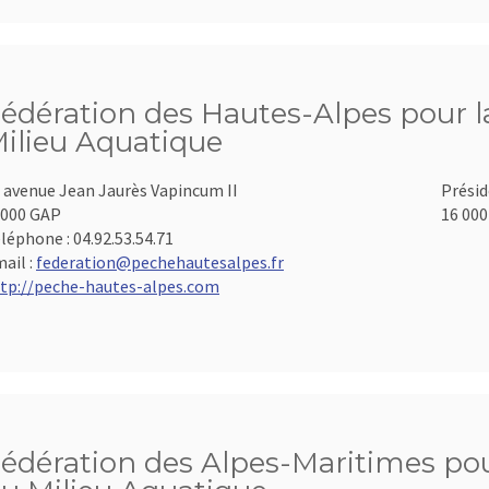
édération des Hautes-Alpes pour la
ilieu Aquatique
 avenue Jean Jaurès Vapincum II
Présid
000 GAP
16 000
léphone :
04.92.53.54.71
ail :
federation@pechehautesalpes.fr
tp://peche-hautes-alpes.com
édération des Alpes-Maritimes pour