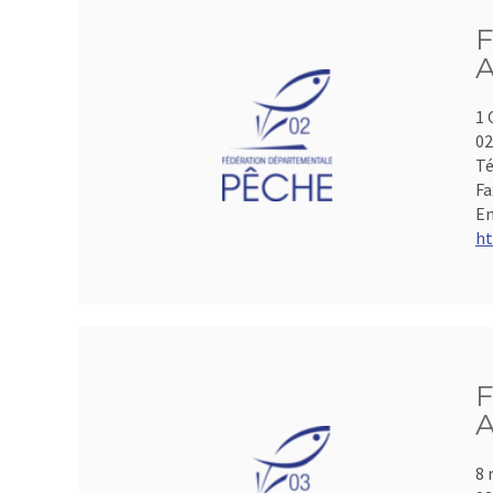
F
A
1 
0
Té
Fa
Em
ht
F
A
8 