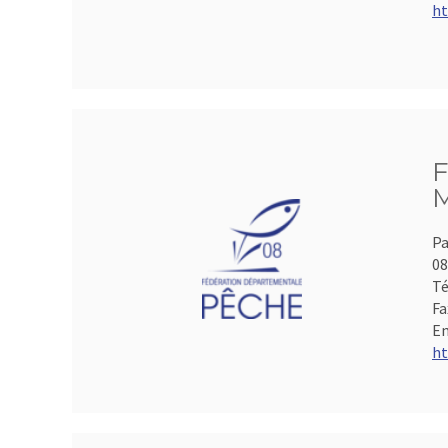
ht
F
M
Pa
0
Té
Fa
Em
ht