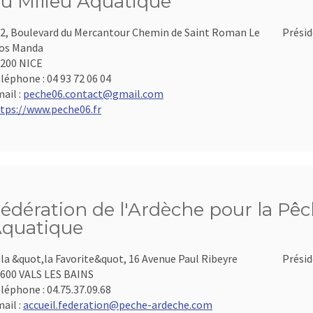
u Milieu Aquatique
2, Boulevard du Mercantour Chemin de Saint Roman Le
Présid
os Manda
200 NICE
léphone :
04 93 72 06 04
ail :
peche06.contact@gmail.com
tps://www.peche06.fr
édération de l'Ardèche pour la Pêch
quatique
lla &quot,la Favorite&quot, 16 Avenue Paul Ribeyre
Présid
600 VALS LES BAINS
léphone :
04.75.37.09.68
ail :
accueil.federation@peche-ardeche.com