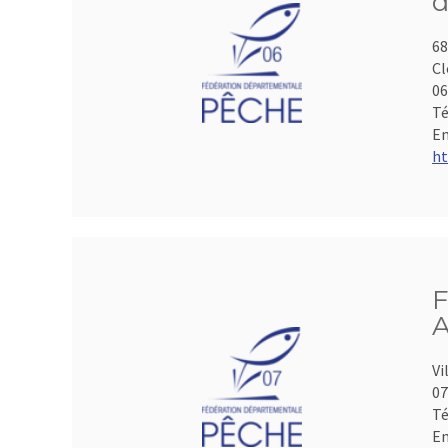
d
68
Cl
06
Té
Em
ht
F
A
Vi
07
Té
Em