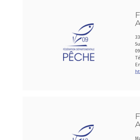
F
A
33
Su
0
Té
Em
ht
F
A
Ma