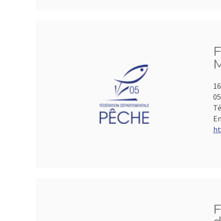
F
M
16
05
Té
Em
ht
F