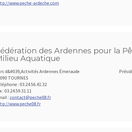
tp://www.peche-ardeche.com
édération des Ardennes pour la Pê
ilieu Aquatique
rc d&#039,Activités Ardennes Émeraude
Présid
8090 TOURNES
léphone :
03.24.56.41.32
x :
03.24.59.31.11
ail :
contact@peche08.fr
tp://www.peche08.fr