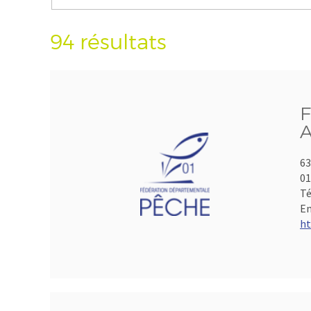
94 résultats
F
A
63
01
Té
Em
ht