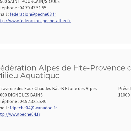
3500 SAINT POURCAIN/SIOULE
léphone :
04.70.47.51.55
ail :
federation@peche03.fr
tp://www.federation-peche-allier.fr
édération Alpes de Hte-Provence d
ilieu Aquatique
Traverse des Eaux Chaudes Bât-B Etoile des Alpes
Présid
000 DIGNE LES BAINS
11000 
léphone :
04.92.32.25.40
ail :
fdpeche04@wanadoo.fr
tp://www.peche04.fr