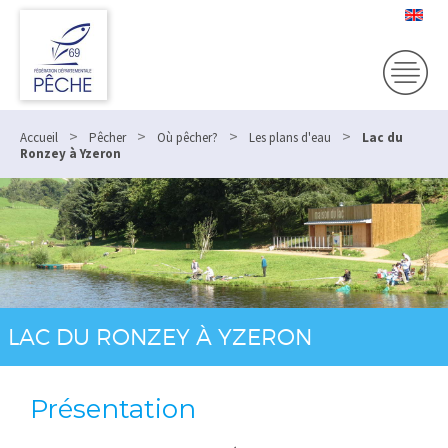
>
>
>
>
Accueil
Pêcher
Où pêcher?
Les plans d'eau
Lac du
Ronzey à Yzeron
LAC DU RONZEY À YZERON
Présentation