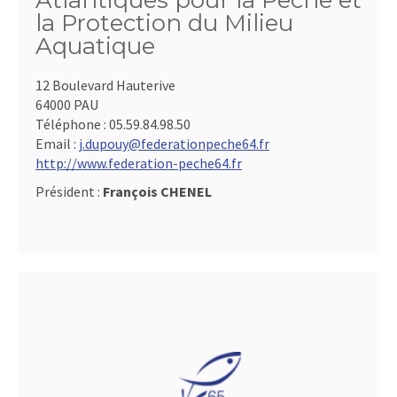
Atlantiques pour la Pêche et
la Protection du Milieu
Aquatique
12 Boulevard Hauterive
64000 PAU
Téléphone :
05.59.84.98.50
Email :
j.dupouy@federationpeche64.fr
http://www.federation-peche64.fr
Président :
François CHENEL